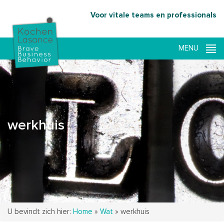
Voor vitale teams en professionals
werkhuis
U bevindt zich hier:
Home
»
Wat
»
werkhuis