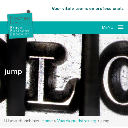
Voor vitale teams en professionals
jump
U bevindt zich hier:
Home
»
Vaardigheidstraining
»
jump