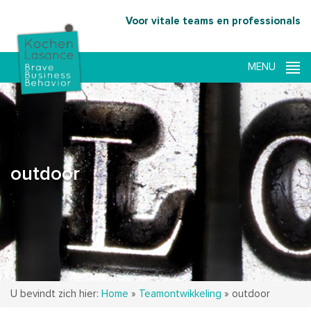
Voor vitale teams en professionals
outdoor
U bevindt zich hier:
Home
»
Teamontwikkeling
»
outdoor