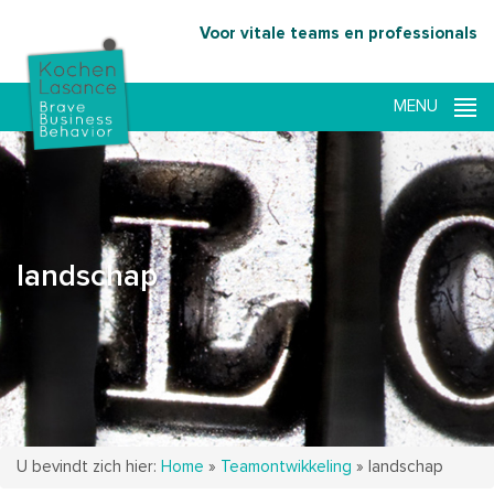
Voor vitale teams en professionals
landschap
U bevindt zich hier:
Home
»
Teamontwikkeling
»
landschap