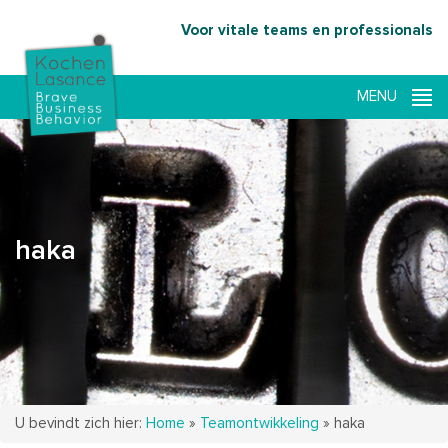
Voor vitale teams en professionals
haka
U bevindt zich hier:
Home
»
Teamontwikkeling
»
haka