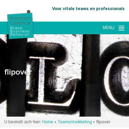
Voor vitale teams en professionals
flipover
U bevindt zich hier:
Home
»
Teamontwikkeling
»
flipover