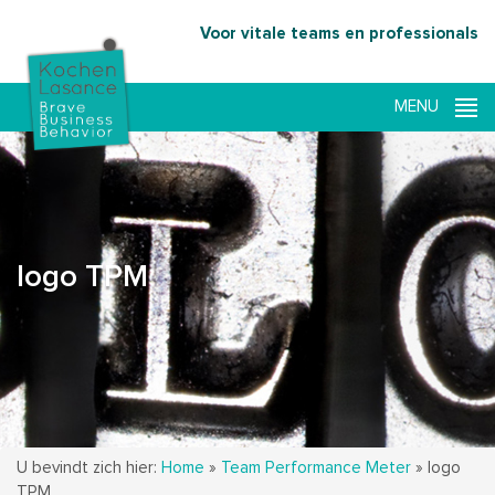
Voor vitale teams en professionals
logo TPM
U bevindt zich hier:
Home
»
Team Performance Meter
»
logo
TPM