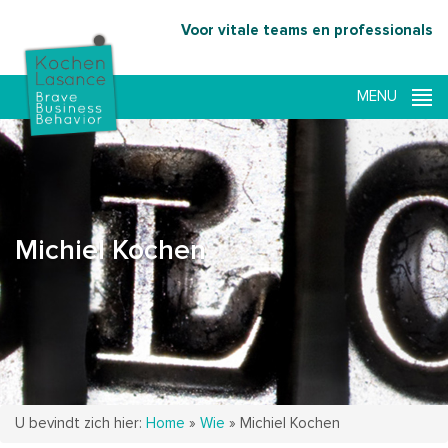
Voor vitale teams en professionals
Michiel Kochen
U bevindt zich hier:
Home
»
Wie
»
Michiel Kochen