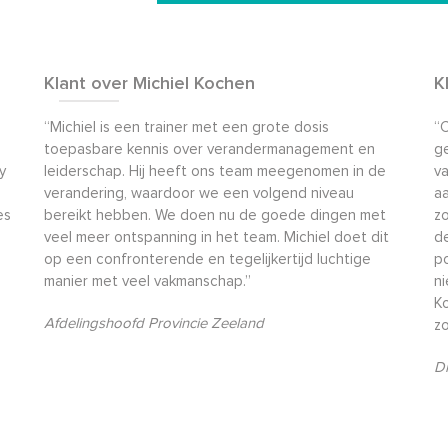
Klant over Michiel Kochen
K
“Michiel is een trainer met een grote dosis
“C
toepasbare kennis over verandermanagement en
g
y
leiderschap. Hij heeft ons team meegenomen in de
v
verandering, waardoor we een volgend niveau
aa
es
bereikt hebben. We doen nu de goede dingen met
zo
veel meer ontspanning in het team. Michiel doet dit
de
op een confronterende en tegelijkertijd luchtige
po
manier met veel vakmanschap.”
n
K
Afdelingshoofd Provincie Zeeland
zo
Di